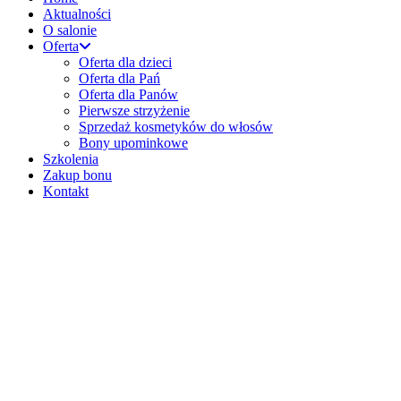
Aktualności
O salonie
Oferta
Oferta dla dzieci
Oferta dla Pań
Oferta dla Panów
Pierwsze strzyżenie
Sprzedaż kosmetyków do włosów
Bony upominkowe
Szkolenia
Zakup bonu
Kontakt