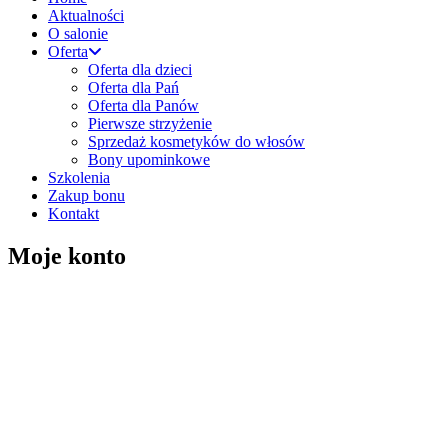
Aktualności
O salonie
Oferta
Oferta dla dzieci
Oferta dla Pań
Oferta dla Panów
Pierwsze strzyżenie
Sprzedaż kosmetyków do włosów
Bony upominkowe
Szkolenia
Zakup bonu
Kontakt
Moje konto