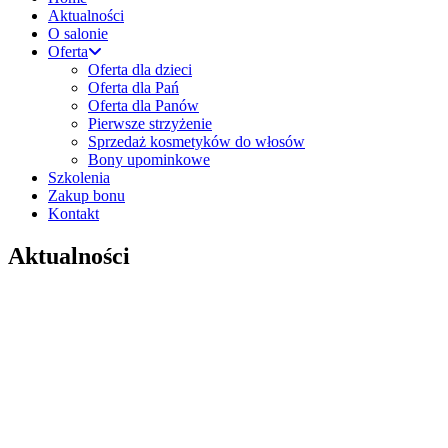
Aktualności
O salonie
Oferta
Oferta dla dzieci
Oferta dla Pań
Oferta dla Panów
Pierwsze strzyżenie
Sprzedaż kosmetyków do włosów
Bony upominkowe
Szkolenia
Zakup bonu
Kontakt
Aktualności