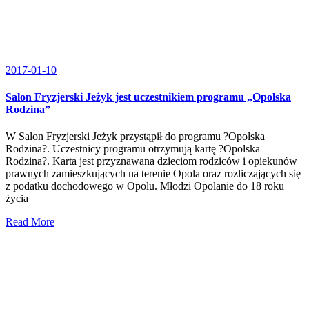
2017-01-10
Salon Fryzjerski Jeżyk jest uczestnikiem programu „Opolska
Rodzina”
W Salon Fryzjerski Jeżyk przystąpił do programu ?Opolska
Rodzina?. Uczestnicy programu otrzymują kartę ?Opolska
Rodzina?. Karta jest przyznawana dzieciom rodziców i opiekunów
prawnych zamieszkujących na terenie Opola oraz rozliczających się
z podatku dochodowego w Opolu. Młodzi Opolanie do 18 roku
życia
Read More