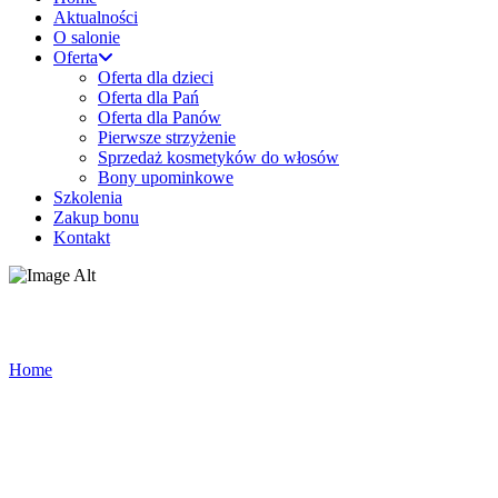
Aktualności
O salonie
Oferta
Oferta dla dzieci
Oferta dla Pań
Oferta dla Panów
Pierwsze strzyżenie
Sprzedaż kosmetyków do włosów
Bony upominkowe
Szkolenia
Zakup bonu
Kontakt
Sprzedaż kosmetyków do włosów
Home
/
Sprzedaż kosmetyków do włosów