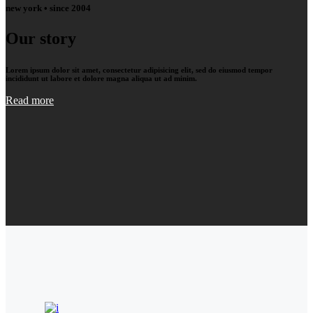
new york • since 2004
Our story
Lorem ipsum dolor sit amet, consectetur adipisicing elit, sed do eiusmod tempor
incididunt ut labore et dolore magna aliqua ut ad minim.
Read more