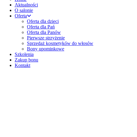
Aktualności
O salonie
Oferta
Oferta dla dzieci
Oferta dla Pań
Oferta dla Panów
Pierwsze strzyżenie
Sprzedaż kosmetyków do włosów
Bony upominkowe
Szkolenia
Zakup bonu
Kontakt