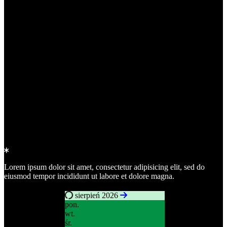
Working Days
9AM
-
9PM
Saturday
10AM
-
8PM
Sunday
Closed
Lorem ipsum dolor sit amet, consectetur adipisicing elit, sed do
eiusmod tempor incididunt ut labore et dolore magna.
sierpień 2026
pon.
wt.
śr.