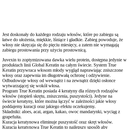
Jest doskonały do każdego rodzaju włosów, które po zabiegu są
łatwe do ułożenia, miękkie, lśniące i gładkie. Zabieg powoduje, że
włosy nie skręcaja się do pięciu miesięcy, a zatem nie wymagają
zabiegu prostowania przy użyciu prostownicą.
Juvexin to zoptymizowana dawka wielu protein, dostępna jedynie w
produktach linii Global Keratin na całym świecie. System True
Keratin przywraca włosom młody wygląd naprawiając zniszczone
włosy oraz zapewnia im długotrwałą ochronę i odżywienie.
Odbudowuje włosy od wewnątrz i na zewnątrz dzięki osłonce
wytwarzającej się wokół włosa.
Program True Keratin posiada 4 keratyny dla różnych rodzajów
włosów (stopień skrętu, zniszczenia, puszystości). Jedyne na
świecie keratyny, które można łączyć w zależności jakie włosy
poddajemy kuracji oraz jakiego efektu oczekujemy.
Składniki: aloes, acai, argan, kakao, owoc mandarynki, wyciąg z
grapefuita.
Kuracja keratynowa eliminuje puszystość oraz skręt włosów.
Kuracja keratynowa True Keratin to najlepszy sposób aby