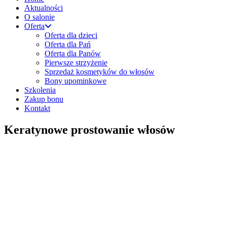
Aktualności
O salonie
Oferta
Oferta dla dzieci
Oferta dla Pań
Oferta dla Panów
Pierwsze strzyżenie
Sprzedaż kosmetyków do włosów
Bony upominkowe
Szkolenia
Zakup bonu
Kontakt
Keratynowe prostowanie włosów