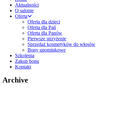
Aktualności
O salonie
Oferta
Oferta dla dzieci
Oferta dla Pań
Oferta dla Panów
Pierwsze strzyżenie
Sprzedaż kosmetyków do włosów
Bony upominkowe
Szkolenia
Zakup bonu
Kontakt
Archive