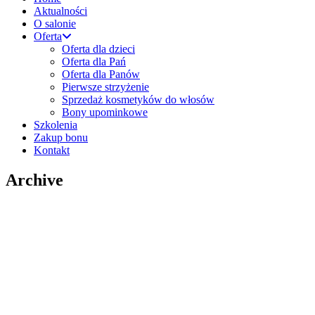
Aktualności
O salonie
Oferta
Oferta dla dzieci
Oferta dla Pań
Oferta dla Panów
Pierwsze strzyżenie
Sprzedaż kosmetyków do włosów
Bony upominkowe
Szkolenia
Zakup bonu
Kontakt
Archive