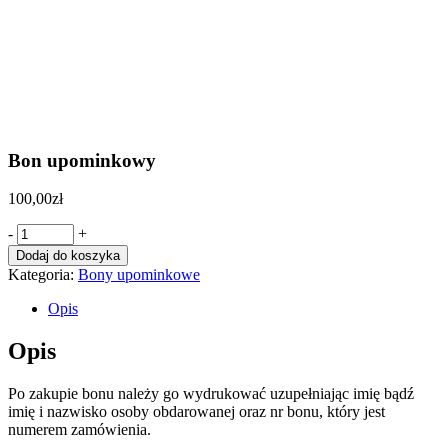
Bon upominkowy
100,00
zł
Quantity
-
+
Dodaj do koszyka
Kategoria:
Bony upominkowe
Opis
Opis
Po zakupie bonu należy go wydrukować uzupełniając imię bądź
imię i nazwisko osoby obdarowanej oraz nr bonu, który jest
numerem zamówienia.