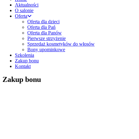
Aktualności
O salonie
Oferta
Oferta dla dzieci
Oferta dla Pań
Oferta dla Panów
Pierwsze strzyżenie
Sprzedaż kosmetyków do włosów
Bony upominkowe
Szkolenia
Zakup bonu
Kontakt
Zakup bonu