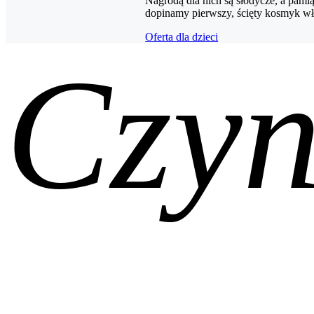
Nagrodą dla nich są słodycze, a pami
dopinamy pierwszy, ścięty kosmyk w
Oferta dla dzieci
Czy