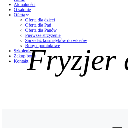
Aktualności
O salonie
Oferta
Oferta dla dzieci
Oferta dla Pań
Oferta dla Panów
Pierwsze strzyżenie
Sprzedaż kosmetyków do włosów
Bony upominkowe
Fryzjer 
Szkolenia
Zakup bonu
Kontakt