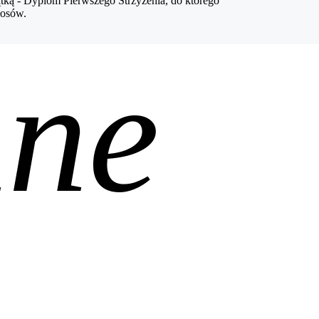
ątką - Dyplom Pierwszego Strzyżenia, do którego
łosów.
nne