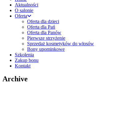
Aktualności
O salonie
Oferta
Oferta dla dzieci
Oferta dla Pań
Oferta dla Panów
Pierwsze strzyżenie
Sprzedaż kosmetyków do włosów
Bony upominkowe
Szkolenia
Zakup bonu
Kontakt
Archive