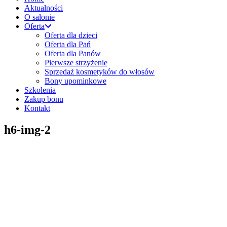
Aktualności
O salonie
Oferta
Oferta dla dzieci
Oferta dla Pań
Oferta dla Panów
Pierwsze strzyżenie
Sprzedaż kosmetyków do włosów
Bony upominkowe
Szkolenia
Zakup bonu
Kontakt
h6-img-2