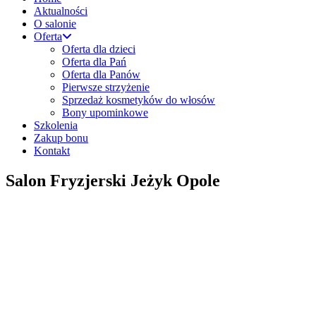
Aktualności
O salonie
Oferta
Oferta dla dzieci
Oferta dla Pań
Oferta dla Panów
Pierwsze strzyżenie
Sprzedaż kosmetyków do włosów
Bony upominkowe
Szkolenia
Zakup bonu
Kontakt
Salon Fryzjerski Jeżyk Opole