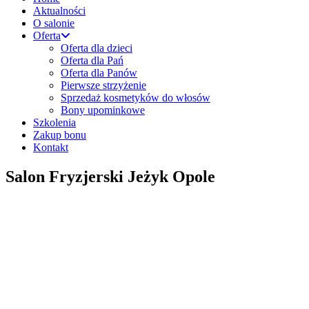
Aktualności
O salonie
Oferta
Oferta dla dzieci
Oferta dla Pań
Oferta dla Panów
Pierwsze strzyżenie
Sprzedaż kosmetyków do włosów
Bony upominkowe
Szkolenia
Zakup bonu
Kontakt
Salon Fryzjerski Jeżyk Opole