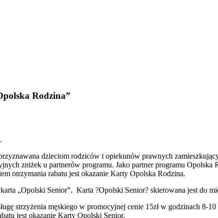
„Opolska Rodzina”
.
 przyznawana dzieciom rodziców i opiekunów prawnych zamieszkującyc
yjnych zniżek u partnerów programu. Jako partner programu Opolska 
em otrzymania rabatu jest okazanie Karty Opolska Rodzina.
arta „Opolski Senior”. Karta ?Opolski Senior? skierowana jest do m
ługę strzyżenia męskiego w promocyjnej cenie 15zł w godzinach 8-10
tu jest okazanie Karty Opolski Senior.